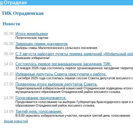
Отрадная
ТИК Отрадненская
Новости
05.08
Итоги жеребьевки
Политические партии
05.08
Завершен прием документов
Выборы главы Малотенгинского сельского поселения.
05.08
С 3 августа работают пункты приема заявлений «Мобильный из
Внимание избиратели!
14.01
Состоялось первое организационное заседение ТИК.
13 января 2026 года состоялось первое организационное заседение террит
03.10
Избранные депутаты Совета приступили к работе.
2 октября 2025 года состоялась первая сессия Совета депутатов восьмого 
17.09
Подведены итоги выборов депутатов Совета.
Территориальной избирательной комиссией Отрадненская подведены итоги 
муниципального образования Отрадненский район восьмого созыва.
14.09
Голосование продолжается.
Продолжается голосование на выборах Губернатора Краснодарского края и
образования Отрадненский район восьмого созыва.
14.09
Третий день голосования.
В 8:00 окрылись избирательные участки, начался третий день голосования.
Архив новостей