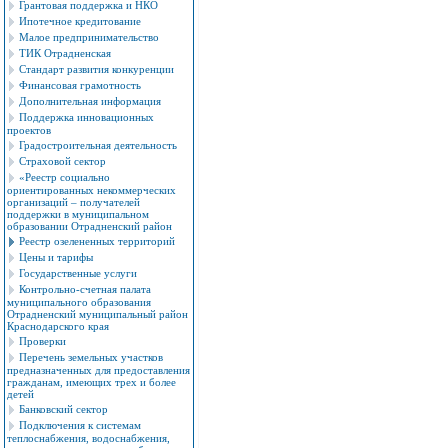
Грантовая поддержка и НКО
Ипотечное кредитование
Малое предпринимательство
ТИК Отрадненская
Стандарт развития конкуренции
Финансовая грамотность
Дополнительная информация
Поддержка инновационных
проектов
Градостроительная деятельность
Страховой сектор
«Реестр социально
ориентированных некоммерческих
организаций – получателей
поддержки в муниципальном
образовании Отрадненский район
Реестр озелененных территорий
Цены и тарифы
Государственные услуги
Контрольно-счетная палата
муниципального образования
Отрадненский муниципальный район
Краснодарского края
Проверки
Перечень земельных участков
предназначенных для предоставления
гражданам, имеющих трех и более
детей
Банковский сектор
Подключения к системам
теплоснабжения, водоснабжения,