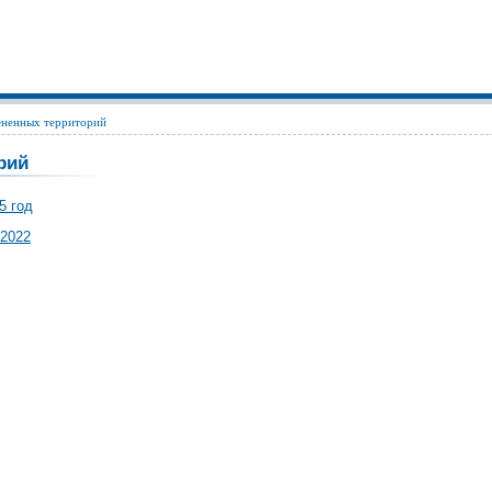
ененных территорий
орий
5 год
.2022