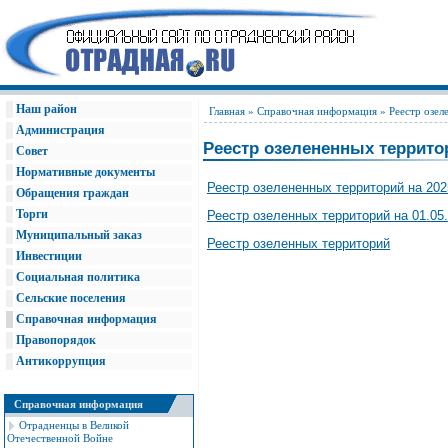
Наш район
Главная
»
Справочная информация
» Реестр озел
Администрация
Реестр озелененных террит
Совет
Нормативные документы
Реестр озелененных территорий на 202
Обращения граждан
Торги
Реестр озеленных территорий на 01.05
Муниципальный заказ
Реестр озеленных территорий
Инвестиции
Социальная политика
Сельские поселения
Справочная информация
Правопорядок
Антикоррупция
Справочная информация
Отрадненцы в Великой
Отечественной Войне