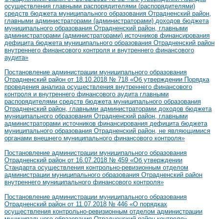
осуществления главными распорядителями (распорядителями)
средств бюджета муниципального образования Отрадненский район,
главными администраторами (администраторами) доходов бюджета
муниципального образования Отрадненский район, главными
администраторами (администраторами) источников финансирования
дефицита бюджета муниципального образования Отрадненский район
внутреннего финансового контроля и внутреннего финансового
аудита»
Постановление администрации муниципального образования
Отрадненский район от 18.10.2018 № 718 «Об утверждении Порядка
проведения анализа осуществления внутреннего финансового
контроля и внутреннего финансового аудита главными
распорядителями средств бюджета муниципального образования
Отрадненский район, главными администраторами доходов бюджета
муниципального образования Отрадненский район, главными
администраторами источников финансирования дефицита бюджета
муниципального образования Отрадненский район, не являющимися
органами внешнего муниципального финансового контроля»
Постановление администрации муниципального образования
Отрадненский район от 16.07.2018 № 459 «Об утверждении
Стандарта осуществления контрольно-ревизионным отделом
администрации муниципального образования Отрадненский район
внутреннего муниципального финансового контроля»
Постановление администрации муниципального образования
Отрадненский район от 11.07.2018 № 446 «О порядках
осуществления контрольно-ревизионным отделом администрации
муниципального образования Отрадненский район контроля»