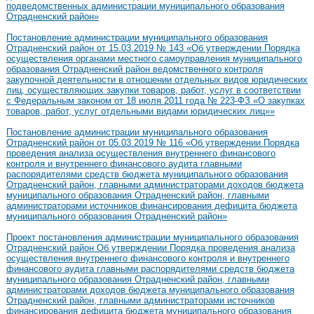
подведомственных администрации муниципального образования
Отрадненский район»
Постановление администрации муниципального образования
Отрадненский район от 15.03.2019 № 143 «Об утверждении Порядка
осуществления органами местного самоуправления муниципального
образования Отрадненский район ведомственного контроля
закупочной деятельности в отношении отдельных видов юридических
лиц, осуществляющих закупки товаров, работ, услуг в соответствии
с Федеральным законом от 18 июля 2011 года № 223-ФЗ «О закупках
товаров, работ, услуг отдельными видами юридических лиц»»
Постановление администрации муниципального образования
Отрадненский район от 05.03.2019 № 116 «Об утверждении Порядка
проведения анализа осуществления внутреннего финансового
контроля и внутреннего финансового аудита главными
распорядителями средств бюджета муниципального образования
Отрадненский район, главными администраторами доходов бюджета
муниципального образования Отрадненский район, главными
администраторами источников финансирования дефицита бюджета
муниципального образования Отрадненский район»
Проект постановления администрации муниципального образования
Отрадненский район Об утверждении Порядка проведения анализа
осуществления внутреннего финансового контроля и внутреннего
финансового аудита главными распорядителями средств бюджета
муниципального образования Отрадненский район, главными
администраторами доходов бюджета муниципального образования
Отрадненский район, главными администраторами источников
финансирования дефицита бюджета муниципального образования