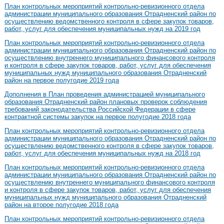
План контрольных мероприятий контрольно-ревизионного отдела
администрации муниципального образования Отрадненский район по
осуществлению ведомственного контроля в сфере закупок товаров,
работ, услуг для обеспечения муниципальных нужд на 2019 год
План контрольных мероприятий контрольно-ревизионного отдела
администрации муниципального образования Отрадненский район по
осуществлению внутреннего муниципального финансового контроля
и контроля в сфере закупок товаров, работ, услуг для обеспечения
муниципальных нужд муниципального образования Отрадненский
район на первое полугодие 2019 года
Дополнения в План проведения администрацией муниципального
образования Отрадненский район плановых проверок соблюдения
требований законодательства Российской Федерации в сфере
контрактной системы закупок на первое полугодие 2018 года
План контрольных мероприятий контрольно-ревизионного отдела
администрации муниципального образования Отрадненский район по
осуществлению ведомственного контроля в сфере закупок товаров,
работ, услуг для обеспечения муниципальных нужд на 2018 год
План контрольных мероприятий контрольно-ревизионного отдела
администрации муниципального образования Отрадненский район по
осуществлению внутреннего муниципального финансового контроля
и контроля в сфере закупок товаров, работ, услуг для обеспечения
муниципальных нужд муниципального образования Отрадненский
район на второе полугодие 2018 года
План контрольных мероприятий контрольно-ревизионного отдела