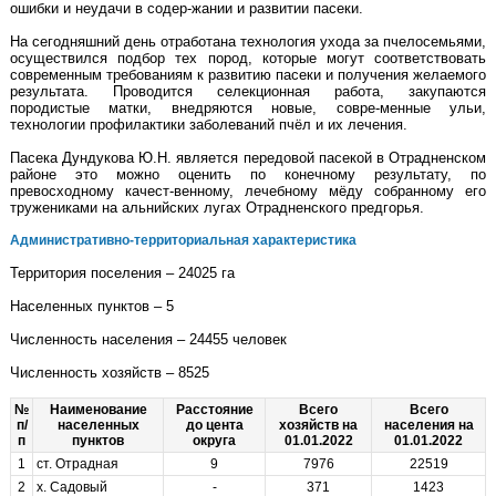
ошибки и неудачи в содер-жании и развитии пасеки.
На сегодняшний день отработана технология ухода за пчелосемьями,
осуществился подбор тех пород, которые могут соответствовать
современным требованиям к развитию пасеки и получения желаемого
результата. Проводится селекционная работа, закупаются
породистые матки, внедряются новые, совре-менные ульи,
технологии профилактики заболеваний пчёл и их лечения.
Пасека Дундукова Ю.Н. является передовой пасекой в Отрадненском
районе это можно оценить по конечному результату, по
превосходному качест-венному, лечебному мёду собранному его
тружениками на альнийских лугах Отрадненского предгорья.
Административно-территориальная характеристика
Территория поселения – 24025 га
Населенных пунктов – 5
Численность населения – 24455 человек
Численность хозяйств – 8525
№
Наименование
Расстояние
Всего
Всего
п/
населенных
до цента
хозяйств на
населения на
п
пунктов
округа
01.01.2022
01.01.2022
1
ст. Отрадная
9
7976
22519
2
х. Садовый
-
371
1423