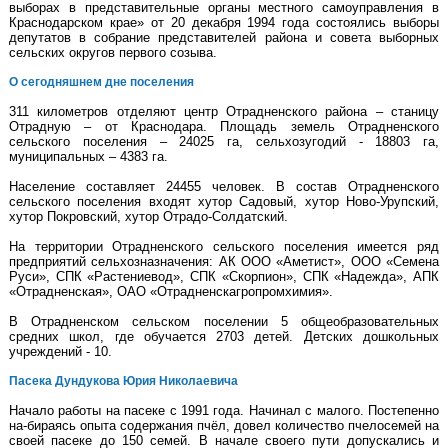
выборах в представительные органы местного самоуправления в
Краснодарском крае» от 20 декабря 1994 года состоялись выборы
депутатов в собрание представителей района и совета выборных
сельских округов первого созыва.
О сегодняшнем дне поселения
311 километров отделяют центр Отрадненского района – станицу
Отрадную – от Краснодара. Площадь земель Отрадненского
сельского поселения – 24025 га, сельхозугодий - 18803 га,
муниципальных – 4383 га.
Население составляет 24455 человек. В состав Отрадненского
сельского поселения входят хутор Садовый, хутор Ново-Урупский,
хутор Покровский, хутор Отрадо-Солдатский.
На территории Отрадненского сельского поселения имеется ряд
предприятий сельхозназначения: АК ООО «Аметист», ООО «Семена
Руси», СПК «Растениевод», СПК «Скорпион», СПК «Надежда», АПК
«Отрадненская», ОАО «Отрадненскагропромхимия».
В Отрадненском сельском поселении 5 общеобразовательных
средних школ, где обучается 2703 детей. Детских дошкольных
учреждений - 10.
Пасека Дундукова Юрия Николаевича
Начало работы на пасеке с 1991 года. Начинал с малого. Постепенно
на-бираясь опыта содержания пчёл, довел количество пчелосемей на
своей пасеке до 150 семей. В начале своего пути допускались и