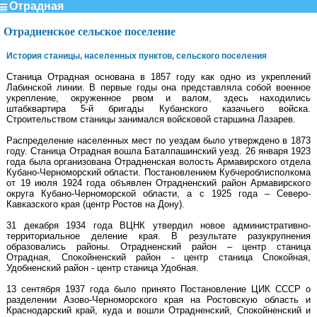
Отрадная
Отрадненское сельское поселение
История станицы, населенных пунктов, сельского поселения
Станица Отрадная основана в 1857 году как одно из укреплений
Лабинской линии. В первые годы она представляла собой военное
укрепление, окруженное рвом и валом, здесь находились
штабквартира 5-й бригады Кубанского казачьего войска.
Строительством станицы занимался войсковой старшина Лазарев.
Распределение населенных мест по уездам было утверждено в 1873
году. Станица Отрадная вошла Баталпашинский уезд. 26 января 1923
года была организована Отрадненская волость Армавирского отдела
Кубано-Черноморский области. Постановлением Кубчероблисполкома
от 19 июля 1924 года объявлен Отрадненский район Армавирского
округа Кубано-Черноморской области, а с 1925 года – Северо-
Кавказского края (центр Ростов на Дону).
31 декабря 1934 года ВЦНК утвердил новое административно-
территориальное деление края. В результате разукрупнения
образовались районы. Отрадненский район – центр станица
Отрадная, Спокойненский район - центр станица Спокойная,
Удобненский район - центр станица Удобная.
13 сентября 1937 года было принято Постановление ЦИК СССР о
разделении Азово-Черноморского края на Ростовскую область и
Краснодарский край, куда и вошли Отрадненский, Спокойненский и