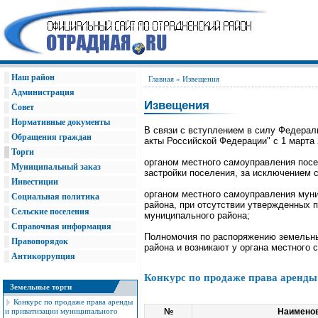
Наш район
Главная
» Извещения
Администрация
Извещения
Совет
Нормативные документы
В связи с вступлением в силу Федерал
Обращения граждан
акты Российской Федерации" с 1 марта
Торги
органом местного самоуправления посе
Муниципальный заказ
застройки поселения, за исключением 
Инвестиции
органом местного самоуправления муни
Социальная политика
района, при отсутствии утвержденных 
Сельские поселения
муниципального района;
Справочная информация
Полномочия по распоряжению земельным
Правопорядок
района и возникают у органа местного
Антикоррупция
Конкурс по продаже права аренд
Земельные торги
Конкурс по продаже права аренды
№
Наимено
и приватизации муниципального