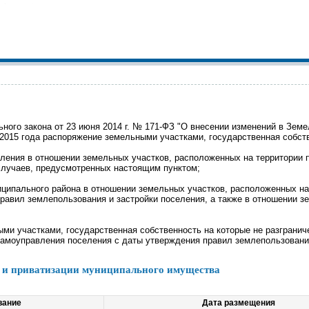
ьного закона от 23 июня 2014 г. № 171-ФЗ "О внесении изменений в Зе
 2015 года распоряжение земельными участками, государственная собств
ления в отношении земельных участков, расположенных на территории 
случаев, предусмотренных настоящим пунктом;
ципального района в отношении земельных участков, расположенных на 
правил землепользования и застройки поселения, а также в отношении 
и участками, государственная собственность на которые не разгранич
 самоуправления поселения с даты утверждения правил землепользовани
ы и приватизации муниципального имущества
вание
Дата размещения