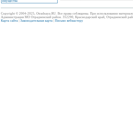
имущества
Copyright © 2004-2025, Otradnaya.RU. Все права соблюдены. При использовании материало
Администрация МО Отрадненский район. 352290, Краснодарский край, Отрадненский район,
Карта сайта
|
Законодательная карта
|
Письмо вебмастеру