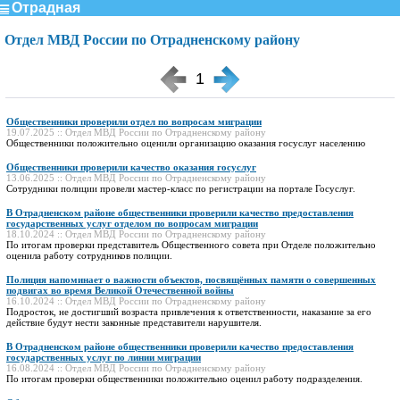
Отрадная
Отдел МВД России по Отрадненскому району
1
Общественники проверили отдел по вопросам миграции
19.07.2025 :: Отдел МВД России по Отрадненскому району
Общественники положительно оценили организацию оказания госуслуг населению
Общественники проверили качество оказания госуслуг
13.06.2025 :: Отдел МВД России по Отрадненскому району
Сотрудники полиции провели мастер-класс по регистрации на портале Госуслуг.
В Отрадненском районе общественники проверили качество предоставления
государственных услуг отделом по вопросам миграции
18.10.2024 :: Отдел МВД России по Отрадненскому району
По итогам проверки представитель Общественного совета при Отделе положительно
оценила работу сотрудников полиции.
Полиция напоминает о важности объектов, посвящённых памяти о совершенных
подвигах во время Великой Отечественной войны
16.10.2024 :: Отдел МВД России по Отрадненскому району
Подросток, не достигший возраста привлечения к ответственности, наказание за его
действие будут нести законные представители нарушителя.
В Отрадненском районе общественники проверили качество предоставления
государственных услуг по линии миграции
16.08.2024 :: Отдел МВД России по Отрадненскому району
По итогам проверки общественники положительно оценил работу подразделения.