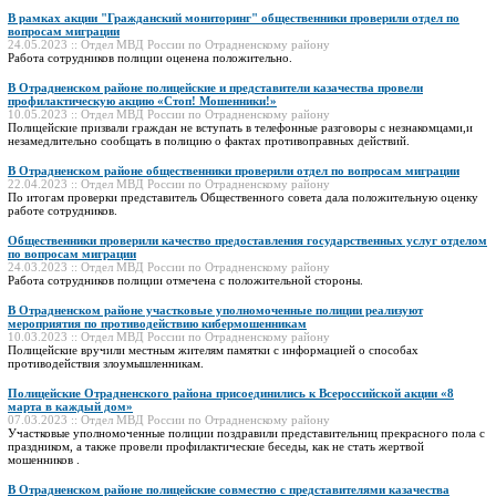
В рамках акции "Гражданский мониторинг" общественники проверили отдел по
вопросам миграции
24.05.2023 :: Отдел МВД России по Отрадненскому району
Работа сотрудников полиции оценена положительно.
В Отрадненском районе полицейские и представители казачества провели
профилактическую акцию «Стоп! Мошенники!»
10.05.2023 :: Отдел МВД России по Отрадненскому району
Полицейские призвали граждан не вступать в телефонные разговоры с незнакомцами,и
незамедлительно сообщать в полицию о фактах противоправных действий.
В Отрадненском районе общественники проверили отдел по вопросам миграции
22.04.2023 :: Отдел МВД России по Отрадненскому району
По итогам проверки представитель Общественного совета дала положительную оценку
работе сотрудников.
Общественники проверили качество предоставления государственных услуг отделом
по вопросам миграции
24.03.2023 :: Отдел МВД России по Отрадненскому району
Работа сотрудников полиции отмечена с положительной стороны.
В Отрадненском районе участковые уполномоченные полиции реализуют
мероприятия по противодействию кибермошенникам
10.03.2023 :: Отдел МВД России по Отрадненскому району
Полицейские вручили местным жителям памятки с информацией о способах
противодействия злоумышленникам.
Полицейские Отрадненского района присоединились к Всероссийской акции «8
марта в каждый дом»
07.03.2023 :: Отдел МВД России по Отрадненскому району
Участковые уполномоченные полиции поздравили представительниц прекрасного пола с
праздником, а также провели профилактические беседы, как не стать жертвой
мошенников .
В Отрадненском районе полицейские совместно с представителями казачества