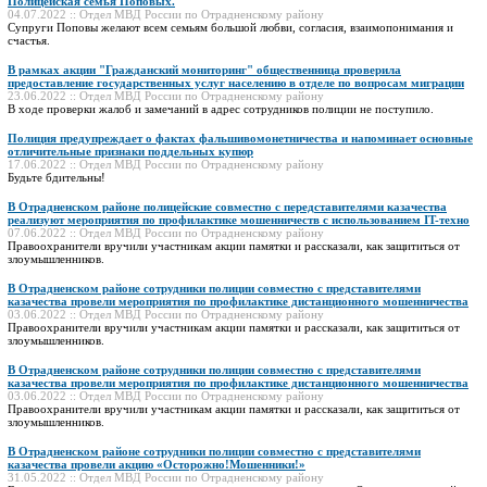
Полицейская семья Поповых.
04.07.2022 :: Отдел МВД России по Отрадненскому району
Супруги Поповы желают всем семьям большой любви, согласия, взаимопонимания и
счастья.
В рамках акции "Гражданский мониторинг" общественница проверила
предоставление государственных услуг населению в отделе по вопросам миграции
23.06.2022 :: Отдел МВД России по Отрадненскому району
В ходе проверки жалоб и замечаний в адрес сотрудников полиции не поступило.
Полиция предупреждает о фактах фальшивомонетничества и напоминает основные
отличительные признаки поддельных купюр
17.06.2022 :: Отдел МВД России по Отрадненскому району
Будьте бдительны!
В Отрадненском районе полицейские совместно с передставителями казачества
реализуют мероприятия по профилактике мошенничеств с использованием IT-техно
07.06.2022 :: Отдел МВД России по Отрадненскому району
Правоохранители вручили участникам акции памятки и рассказали, как защититься от
злоумышленников.
В Отрадненском районе сотрудники полиции совместно с представителями
казачества провели мероприятия по профилактике дистанционного мошенничества
03.06.2022 :: Отдел МВД России по Отрадненскому району
Правоохранители вручили участникам акции памятки и рассказали, как защититься от
злоумышленников.
В Отрадненском районе сотрудники полиции совместно с представителями
казачества провели мероприятия по профилактике дистанционного мошенничества
03.06.2022 :: Отдел МВД России по Отрадненскому району
Правоохранители вручили участникам акции памятки и рассказали, как защититься от
злоумышленников.
В Отрадненском районе сотрудники полиции совместно с представителями
казачества провели акцию «Осторожно!Мошенники!»
31.05.2022 :: Отдел МВД России по Отрадненскому району