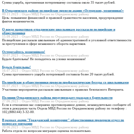
Сумма ущерба, причиненная потерпевшему составила около 35 тысяч рублей.
В Отрадненском районе полицейские провели акцию «Осторожно, мошенники!»
09.11.2023 :: Отдел МВД России по Отрадненскому району
Цель: повышение финансовой и правовой грамотности населения, предупреждение
фактов мошенничеств.
О вреде наркотиков отрадненским школьникам рассказали полицейские и
общественники
15.09.2023 :: Отдел МВД России по Отрадненскому району
Полицейские рассказали школьникам об административной и уголовной ответственности
за преступления в сфере незаконного оборота наркотиков.
Остерегайтесь мошенников!
30.07.2023 :: Отдел МВД России по Отрадненскому району
Будьте бдительны! Не попадитесь на уловки мошенников!
Будьте бдительны!
16.07.2023 :: Отдел МВД России по Отрадненскому району
Сумма причиненного ущерба потерпевшей составила более 20 тысяч рублей.
Полицейские и общественники провели профилактические беседы со школьниками
06.07.2023 :: Отдел МВД России по Отрадненскому району
Участники мероприятия рассказали школьникам о правилах безопасного Интернета.
Полиция Отрадненского района предупреждает граждан о бдительности
27.06.2023 :: Отдел МВД России по Отрадненскому району
Если в отношении вас совершено противоправное деяние, незамедлительно сообщите об
этом в дежурную часть Отдела МВД России по Отрадненскому району по телефону :
102,(886144) 3-32-00.
В рамках акции "Гражданский мониторинг" общественники проверили отдел по
вопросам миграции
20.06.2023 :: Отдел МВД России по Отрадненскому району
Работа отдела по вопросам миграции оценена положительно.