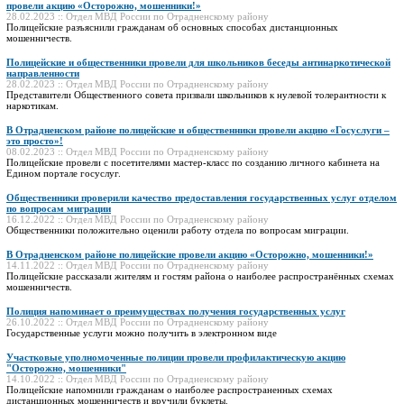
провели акцию «Осторожно, мошенники!»
28.02.2023 :: Отдел МВД России по Отрадненскому району
Полицейские разъяснили гражданам об основных способах дистанционных
мошенничеств.
Полицейские и общественники провели для школьников беседы антинаркотической
направленности
28.02.2023 :: Отдел МВД России по Отрадненскому району
Представители Общественного совета призвали школьников к нулевой толерантности к
наркотикам.
В Отрадненском районе полицейские и общественники провели акцию «Госуслуги –
это просто»!
08.02.2023 :: Отдел МВД России по Отрадненскому району
Полицейские провели с посетителями мастер-класс по созданию личного кабинета на
Едином портале госуслуг.
Общественники проверили качество предоставления государственных услуг отделом
по вопросам миграции
16.12.2022 :: Отдел МВД России по Отрадненскому району
Общественники положительно оценили работу отдела по вопросам миграции.
В Отрадненском районе полицейские провели акцию «Осторожно, мошенники!»
14.11.2022 :: Отдел МВД России по Отрадненскому району
Полицейские рассказали жителям и гостям района о наиболее распространённых схемах
мошенничеств.
Полиция напоминает о преимуществах получения государственных услуг
26.10.2022 :: Отдел МВД России по Отрадненскому району
Государственные услуги можно получить в электронном виде
Участковые уполномоченные полиции провели профилактическую акцию
"Осторожно, мошенники"
14.10.2022 :: Отдел МВД России по Отрадненскому району
Полицейские напомнили гражданам о наиболее распространенных схемах
дистанционных мошенничеств и вручили буклеты.