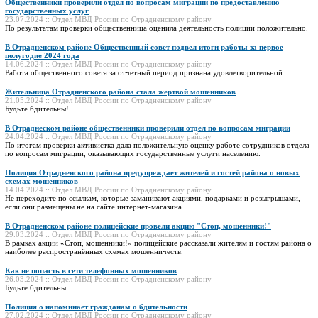
Общественники проверили отдел по вопросам миграции по предоставлению
государственных услуг
23.07.2024 :: Отдел МВД России по Отрадненскому району
По результатам проверки общественница оценила деятельность полиции положительно.
В Отрадненском районе Общественный совет подвел итоги работы за первое
полугодие 2024 года
14.06.2024 :: Отдел МВД России по Отрадненскому району
Работа общественного совета за отчетный период признана удовлетворительной.
Жительница Отрадненского района стала жертвой мошенников
21.05.2024 :: Отдел МВД России по Отрадненскому району
Будьте бдительны!
В Отраднеском районе общественники проверили отдел по вопросам миграции
24.04.2024 :: Отдел МВД России по Отрадненскому району
По итогам проверки активистка дала положительную оценку работе сотрудников отдела
по вопросам миграции, оказывающих государственные услуги населению.
Полиция Отрадненского района предупреждает жителей и гостей района о новых
схемах мошенников
14.04.2024 :: Отдел МВД России по Отрадненскому району
Не переходите по ссылкам, которые заманивают акциями, подарками и розыгрышами,
если они размещены не на сайте интернет-магазина.
В Отрадненском районе полицейские провели акцию "Стоп, мошенники!"
29.03.2024 :: Отдел МВД России по Отрадненскому району
В рамках акции «Стоп, мошенники!» полицейские рассказали жителям и гостям района о
наиболее распространённых схемах мошенничеств.
Как не попасть в сети телефонных мошенников
26.03.2024 :: Отдел МВД России по Отрадненскому району
Будьте бдительны
Полиция о напоминает гражданам о бдительности
27.02.2024 :: Отдел МВД России по Отрадненскому району