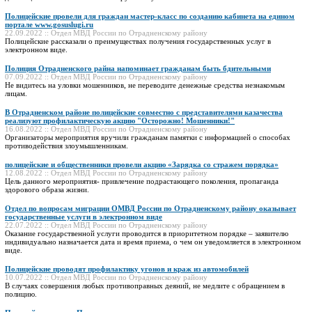
Полицейские провели для граждан мастер-класс по созданию кабинета на едином
портале www.gosuslugi.ru
22.09.2022 :: Отдел МВД России по Отрадненскому району
Полицейские рассказали о преимуществах получения государственных услуг в
электронном виде.
Полиция Отрадненского райна напоминает гражданам быть бдительными
07.09.2022 :: Отдел МВД России по Отрадненскому району
Не видитесь на уловки мошенников, не переводите денежные средства незнакомым
лицам.
В Отрадненском районе полицейские совместно с представителями казачества
реализуют профилактическую акцию "Осторожно! Мошенники!"
16.08.2022 :: Отдел МВД России по Отрадненскому району
Организаторы мероприятия вручили гражданам памятки с информацией о способах
противодействия злоумышленникам.
полицейские и общественники провели акцию «Зарядка со стражем порядка»
12.08.2022 :: Отдел МВД России по Отрадненскому району
Цель данного мероприятия- привлечение подрастающего поколения, пропаганда
здорового образа жизни.
Отдел по вопросам миграции ОМВД России по Отрадненскому району оказывает
государственные услуги в электронном виде
22.07.2022 :: Отдел МВД России по Отрадненскому району
Оказание государственной услуги проводится в приоритетном порядке – заявителю
индивидуально назначается дата и время приема, о чем он уведомляется в электронном
виде.
Полицейские проводят профилактику угонов и краж из автомобилей
10.07.2022 :: Отдел МВД России по Отрадненскому району
В случаях совершения любых противоправных деяний, не медлите с обращением в
полицию.