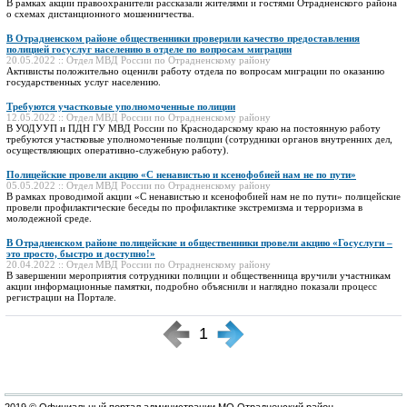
В рамках акции правоохранители рассказали жителями и гостями Отрадненского района
о схемах дистанционного мошенничества.
В Отрадненском районе общественники проверили качество предоставления
полицией госуслуг населению в отделе по вопросам миграции
20.05.2022 :: Отдел МВД России по Отрадненскому району
Активисты положительно оценили работу отдела по вопросам миграции по оказанию
государственных услуг населению.
Требуются участковые уполномоченные полиции
12.05.2022 :: Отдел МВД России по Отрадненскому району
В УОДУУП и ПДН ГУ МВД России по Краснодарскому краю на постоянную работу
требуются участковые уполномоченные полиции (сотрудники органов внутренних дел,
осуществляющих оперативно-служебную работу).
Полицейские провели акцию «С ненавистью и ксенофобией нам не по пути»
05.05.2022 :: Отдел МВД России по Отрадненскому району
В рамках проводимой акции «С ненавистью и ксенофобией нам не по пути» полицейские
провели профилактические беседы по профилактике экстремизма и терроризма в
молодежной среде.
В Отрадненском районе полицейские и общественники провели акцию «Госуслуги –
это просто, быстро и доступно!»
20.04.2022 :: Отдел МВД России по Отрадненскому району
В завершении мероприятия сотрудники полиции и общественница вручили участникам
акции информационные памятки, подробно объяснили и наглядно показали процесс
регистрации на Портале.
1
2019 © Официальный портал администрации МО Отрадненский район