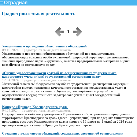
Отрадная
Градостроительная деятельность
1
Уведомление о проведении общественных обсуждений
09.10.2024 :: Градостроительная деятельность
Уведомление о проведении общественных обсуждений проекта материалов,
обосновывающих создание особо охраняемой природной территории регионального
значения природного парка «Урупский», включая предварительные материалы оценки
воздействия на окружающую среду.
«Оценка удовлетворённости услугой по осуществлению государственного
кадастрового учета и (или) государственной регистрации прав»
12.04.2024 :: Градостроительная деятельность
Уважаемый заявитель! Федеральная служба государственной регистрации кадастра и
картографии в целях повышения качества предоставления государственных услуг и
функций проводит опрос на тему: «Оценка удовлетворённости услугой по
осуществлению государственного кадастрового учета и (или) государственной
регистрации прав».
Конкурс «Природа Краснодарского края»
04.04.2024 :: Градостроительная деятельность
Государственное казённое учреждение «Управление особо охраняемыми природными
территориями Краснодарского края» (далее - учреждение) при поддержке министерства
природных ресурсов Краснодарского края в период с 15 марта по 1 октября 2024 года
проводит конкурс на тему: «Природа Краснодарского края».
Сведения о возможности обращений, содержащих сведения об осуществлении
самовольного строительства