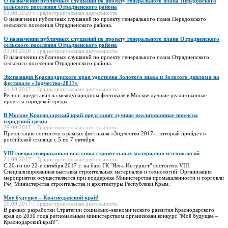
О назначении публичных слушаний по проекту генерального плана Передовского
сельского поселения Отрадненского района
03.08.2020 :: Градостроительная деятельность
О назначении публичных слушаний по проекту генерального плана Передовского
сельского поселения Отрадненского района.
О назначении публичных слушаний по проекту генерального плана Отрадненского
сельского поселения Отрадненского района
03.08.2020 :: Градостроительная деятельность
О назначении публичных слушаний по проекту генерального плана Отрадненского
сельского поселения Отрадненского района.
Экспозиция Краснодарского края удостоена Золотого знака и Золотого диплома на
фестивале «Зодчество-2017»
11.10.2017 :: Градостроительная деятельность
Регион представил на международном фестивале в Москве лучшие реализованные
проекты городской среды.
В Москве Краснодарский край представит лучшие реализованные проекты
городской среды
29.09.2017 :: Градостроительная деятельность
Презентация состоится в рамках фестиваля «Зодчество 2017», который пройдет в
российской столице с 5 по 7 октября.
VIII специализированная выставка строительных материалов и технологий
21.09.2017 :: Градостроительная деятельность
С 20-го по 22-е октября 2017 г. на базе ГК "Ялта-Интурист" состоится VIII
Специализированная выставка строительных материалов и технологий. Организация
мероприятия осуществляется при поддержке Министерства промышленности и торговли
РФ, Министерства строительства и архитектуры Республики Крым.
Мое будущее – Краснодарский край!
20.09.2017 :: Градостроительная деятельность
В рамках разработки Стратегии социально-экономического развития Краснодарского
края до 2030 года региональным министерством организован конкурс "Моё будущее –
Краснодарский край!".