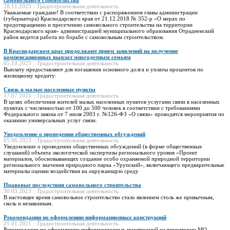
28.11.2023 :: Градостроительная деятельность
Уважаемые граждане! В соответствии с распоряжением главы администрации
(губернатора) Краснодарского края от 21.12.2018 № 352-р «О мерах по
предотвращению и пресечению самовольного строительства на территории
Краснодарского края» администрацией муниципального образования Отрадненский
район ведется работа по борьбе с самовольным строительством.
В Краснодарском крае продолжают прием заявлений на получение
компенсационных выплат многодетным семьям
05.10.2023 :: Градостроительная деятельность
Выплату предоставляют для погашения основного долга и уплаты процентов по
жилищному кредиту:
Связь в малые населенные пункты
17.07.2023 :: Градостроительная деятельность
В целях обеспечения жителей малых населенных пунктов услугами связи в населенных
пунктах с численностью от 100 до 500 человек в соответствии с требованиями
Федерального закона от 7 июля 2003 г. №126-ФЗ «О связи» проводятся мероприятия по
оказанию универсальных услуг связи.
Уведомление о проведении общественных обсуждений
05.06.2023 :: Градостроительная деятельность
Уведомление о проведении общественных обсуждений (в форме общественных
слушаний) объекта экологической экспертизы регионального уровня «Проект
материалов, обосновывающих создание особо охраняемой природной территории
регионального значения природного парка «Урупский», включающего предварительные
материалы оценки воздействия на окружающую среду
Правовые последствия самовольного строительства
30.03.2023 :: Градостроительная деятельность
В настоящее время самовольное строительство стало явлением столь же привычным,
сколь и незаконным.
Рекомендации по оформлению информационных конструкций
21.01.2021 :: Градостроительная деятельность
Рекомендации по оформлению информационных конструкций на территории МО