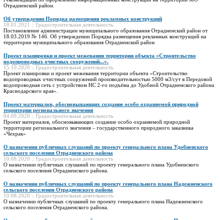
Отрадненский район.
Об утверждении Порядка размещения рекламных конструкций
18.01.2021 :: Градостроительная деятельность
Постановление администрации муниципального образования Отрадненский район от
18.03.2019 № 146. Об утверждении Порядка размещения рекламных конструкций на
территории муниципального образования Отрадненский район
Проект планировки и проект межевания территории объекта «Строительство
водопроводных очистных сооружений...».
15.10.2020 :: Градостроительная деятельность
Проект планировки и проект межевания территории объекта «Строительство
водопроводных очистных сооружений производительностью 5000 м3/сут в Передовой
водопроводная сеть с устройством НС 2-го подъёма до Удобной Отрадненского района
Краснодарского края».
Проект материалов, обосновывающих создание особо охраняемой природной
территории регионального значения
04.09.2020 :: Градостроительная деятельность
Проект материалов, обосновывающих создание особо охраняемой природной
территории регионального значения – государственного природного заказника
«Чехрак»
О назначении публичных слушаний по проекту генерального плана Удобненского
сельского поселения Отрадненского района
10.08.2020 :: Градостроительная деятельность
О назначении публичных слушаний по проекту генерального плана Удобненского
сельского поселения Отрадненского района.
О назначении публичных слушаний по проекту генерального плана Надежненского
сельского поселения Отрадненского района
10.08.2020 :: Градостроительная деятельность
О назначении публичных слушаний по проекту генерального плана Надежненского
сельского поселения Отрадненского района.